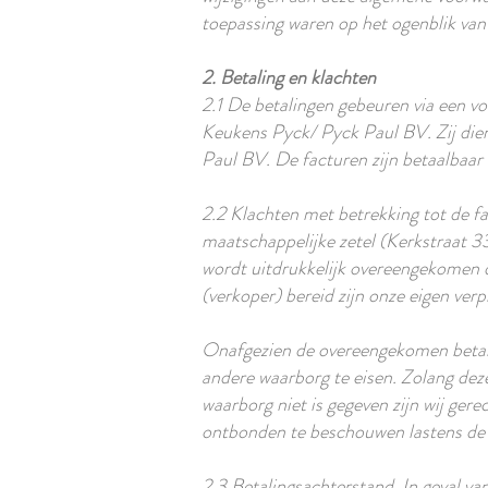
toepassing waren op het ogenblik van
2. Betaling en klachten
2.1 De betalingen gebeuren via een vo
Keukens Pyck/ Pyck Paul BV. Zij d
Paul BV. De facturen zijn betaalbaar
2.2 Klachten met betrekking tot de f
maatschappelijke zetel (Kerkstraat 
wordt uitdrukkelijk overeengekomen da
(verkoper) bereid zijn onze eigen ver
Onafgezien de overeengekomen betaling
andere waarborg te eisen. Zolang dez
waarborg niet is gegeven zijn wij ger
ontbonden te beschouwen lastens de 
2.3 Betalingsachterstand, In geval va