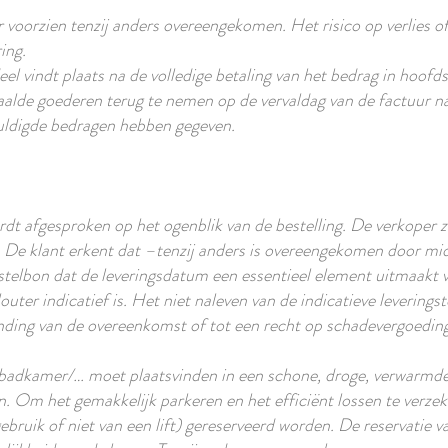
voorzien tenzij anders overeengekomen. Het risico op verlies of 
ing.
l vindt plaats na de volledige betaling van het bedrag in hoof
alde goederen terug te nemen op de vervaldag van de factuur nad
huldigde bedragen hebben gegeven.
rdt afgesproken op het ogenblik van de bestelling. De verkoper 
n. De klant erkent dat –tenzij anders is overeengekomen door mid
stelbon dat de leveringsdatum een essentieel element uitmaakt 
ter indicatief is. Het niet naleven van de indicatieve leverings
nding van de overeenkomst of tot een recht op schadevergoeding
/badkamer/… moet plaatsvinden in een schone, droge, verwarmde
n. Om het gemakkelijk parkeren en het efficiënt lossen te verze
ebruik of niet van een lift) gereserveerd worden. De reservatie 