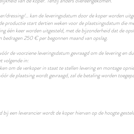
elijkheid van de koper. Tenzij anders overeengekomen.
er/dressing/… kan de leveringsdatum door de koper worden uitge
de productie start dertien weken voor de plaatsingsdatum die m
ering één keer worden uitgesteld, met de bijzonderheid dat de op
n bedragen 250 € per begonnen maand van opslag.
óór de voorziene leveringsdatum gevraagd om de levering en dus
et volgende in:
ken om de verkoper in staat te stellen levering en montage opni
vóór de plaatsing wordt gevraagd, zal de betaling worden toegep
d bij een leverancier wordt de koper hiervan op de hoogte gesteld