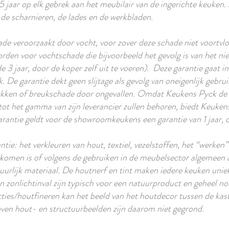
5 jaar op elk gebrek aan het meubilair van de ingerichte keuken
de scharnieren, de lades en de werkbladen.
ade veroorzaakt door vocht, voor zover deze schade niet voortvlo
rden voor vochtschade die bijvoorbeeld het gevolg is van het ni
 3 jaar, door de koper zelf uit te voeren). Deze garantie gaat 
 De garantie dekt geen slijtage als gevolg van oneigenlijk gebru
hokken of breukschade door ongevallen. Omdat Keukens Pyck de 
tot het gamma van zijn leverancier zullen behoren, biedt Keuken
garantie geldt voor de showroomkeukens een garantie van 1 jaar,
tie: het verkleuren van hout, textiel, vezelstoffen, het “werken
rkomen is of volgens de gebruiken in de meubelsector algemeen a
uurlijk materiaal. De houtnerf en tint maken iedere keuken uniek
en zonlichtinval zijn typisch voor een natuurproduct en geheel n
ties/houtfineren kan het beeld van het houtdecor tussen de kast
hoven hout- en structuurbeelden zijn daarom niet gegrond.