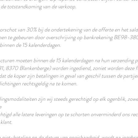
 de totstandkoming van de verkoop.
orschot van 30% bij de ondertekening van de offerte en het sald
ienen te gebeuren door overschrijving op bankrekening BE98
 binnen de 15 kalenderdagen.
acturen moeten binnen de 15 kalenderdagen na hun verzending pe
331, 8370 Blankenberge) worden ingediend, zoniet worden deze 
t de koper zijn betalingen in geval van geschil tussen de partije
plichtingen rechtsgeldig na te komen.
smodaliteiten zijn wij steeds gerechtigd op elk ogenblik, zowel
e
echtigd alle latere leveringen op te schorten onverminderd ons r
klant.
n niet-betaling op de datum van opeisbaarheid, wordt na ingebre