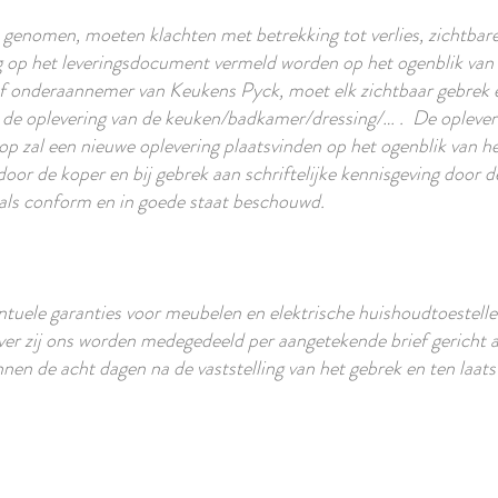
enomen, moeten klachten met betrekking tot verlies, zichtbare
 op het leveringsdocument vermeld worden op het ogenblik van de
f onderaannemer van Keukens Pyck, moet elk zichtbaar gebrek 
j de oplevering van de keuken/badkamer/dressing/… . De opleveri
op zal een nieuwe oplevering plaatsvinden op het ogenblik van he
oor de koper en bij gebrek aan schriftelijke kennisgeving door 
 als conform en in goede staat beschouwd.
uele garanties voor meubelen en elektrische huishoudtoestellen
over zij ons worden medegedeeld per aangetekende brief gericht 
nnen de acht dagen na de vaststelling van het gebrek en ten laats