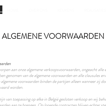
HOME
OVER ONS
KEUKENS
REALISATIES
ALGEMENE VOORWAARDEN
aarden
erworpen aan onze algemene verkoopsvoorwaarden, ongeacht alle
ben genomen van de algemene voorwaarden en alle clausules ervan
ge algemene voorwaarden binden de partijen alleen wanneer zij 
anvaard worden.
 van toepassing op elke in België gesloten verkoop en wij behou
arden aan te brengen. Op lopende contracten blijven echter st