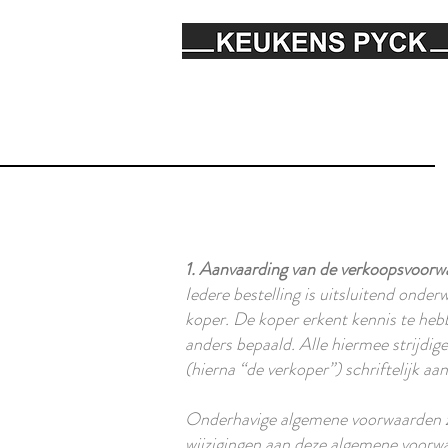
1. Aanvaarding van de verkoopsvoorw
Iedere bestelling is uitsluitend ond
koper. De koper erkent kennis te heb
anders bepaald. Alle hiermee strijdi
(hierna “de verkoper”) schriftelijk a
Onderhavige algemene voorwaarden zijn
wijzigingen aan deze algemene voorwa