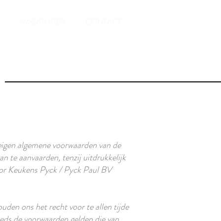
VACATURES
CONTACT
 eigen algemene voorwaarden van de
 te aanvaarden, tenzij uitdrukkelijk
door Keukens Pyck / Pyck Paul BV
den ons het recht voor te allen tijde
eeds de voorwaarden gelden die van