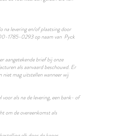
o na levering en/of plaatsing door
-3800-1785-0293 op naam van Pyck
r aangetekende brief bij onze
facturen als aanvaard beschouwd. Er
n niet mag uitstellen wanneer wij
 voor als na de levering, een bank- of
echt om de overeenkomst als
kestelling elk door de koper