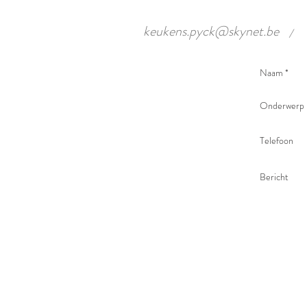
keukens.pyck@skynet.be
/